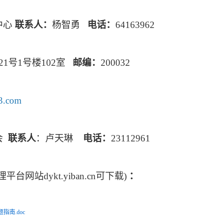
中心
联系人：
杨智勇
电话：
64163962
21号1号楼102室
邮编：
200032
3.com
会
联系人
：卢天琳
电话：
23112961
理平台网站
dykt.yiban.cn
可下载
)
：
指南.doc